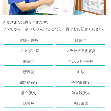
さまざまな治療が可能です。
ワンちゃん・ネコちゃんのことなら、何でもお任せください。
避妊・去勢
膿皮症
ニキビダニ症
マラセチア皮膚炎
脂漏症
アレルギー疾患
膀胱炎
血尿
尿路結石症
子宮蓄膿症
前立腺炎
前立腺肥大
結膜炎
角膜潰瘍